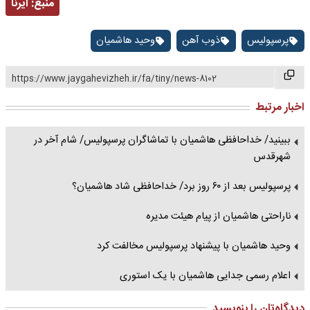
منبع:
ایرنا
پرسپولیس
ذوب آهن
وحید هاشمیان
https://www.jaygahevizheh.ir/fa/tiny/news-8102
اخبار مرتبط
ببینید/ خداحافظی هاشمیان با تماشاگران پرسپولیس/ شام آخر در
شهرقدس
پرسپولیس بعد از ۶۰ روز برد/ خداحافظی شاد هاشمیان؟
ناراحتی هاشمیان از پیام هیئت مدیره
وحید هاشمیان با پیشنهاد پرسپولیس مخالفت کرد
اعلام رسمی جدایی هاشمیان با یک استوری
دیدگاه‌تان را بنویسید