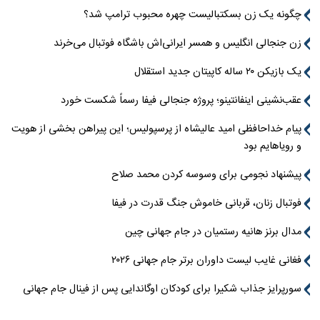
چگونه یک زن بسکتبالیست چهره محبوب ترامپ شد؟
زن جنجالی انگلیس و همسر ایرانی‌اش باشگاه فوتبال می‌خرند
یک بازیکن ۲۰ ساله کاپیتان جدید استقلال
عقب‌نشینی اینفانتینو؛ پروژه جنجالی فیفا رسماً شکست خورد
پیام خداحافظی امید عالیشاه از پرسپولیس؛ این پیراهن بخشی از هویت
و رویاهایم بود
پیشنهاد نجومی برای وسوسه کردن محمد صلاح
فوتبال زنان، قربانی خاموش جنگ قدرت در فیفا
مدال برنز هانیه رستمیان در جام جهانی چین
فغانی غایب لیست داوران برتر جام جهانی ۲۰۲۶
سورپرایز جذاب شکیرا برای کودکان اوگاندایی پس از فینال جام جهانی