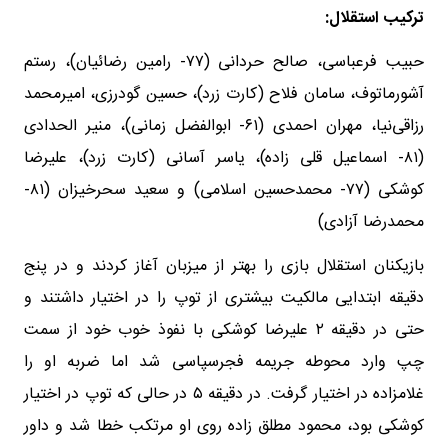
ترکیب استقلال:
حبیب فرعباسی، صالح حردانی (۷۷- رامین رضائیان)، رستم
آشورماتوف، سامان فلاح (کارت زرد)، حسین گودرزی، امیرمحمد
رزاقی‌نیا، مهران احمدی (۶۱- ابوالفضل زمانی)، منیر الحدادی
(۸۱- اسماعیل قلی زاده)، یاسر آسانی (کارت زرد)، علیرضا
کوشکی (۷۷- محمدحسین اسلامی) و سعید سحرخیزان (۸۱-
محمدرضا آزادی)
بازیکنان استقلال بازی را بهتر از میزبان آغاز کردند و در پنج
دقیقه ابتدایی مالکیت بیشتری از توپ را در اختیار داشتند و
حتی در دقیقه ۲ علیرضا کوشکی با نفوذ خوب خود از سمت
چپ وارد محوطه جریمه فجرسپاسی شد اما ضربه او را
غلامزاده در اختیار گرفت. در دقیقه ۵ در حالی که توپ در اختیار
کوشکی بود، محمود مطلق زاده روی او مرتکب خطا شد و داور