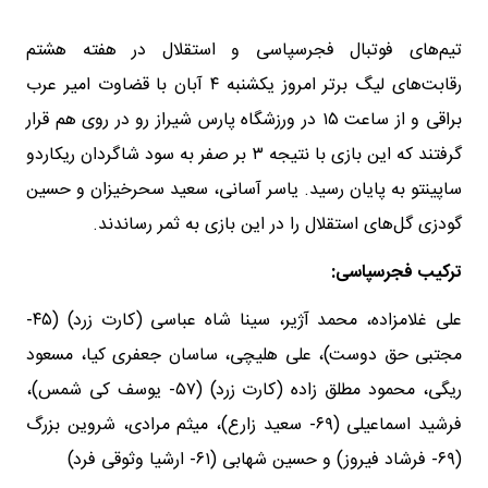
تیم‌های فوتبال فجرسپاسی و استقلال در هفته هشتم
رقابت‌های لیگ برتر امروز یکشنبه ۴ آبان با قضاوت امیر عرب
براقی و از ساعت ۱۵ در ورزشگاه پارس شیراز رو در روی هم قرار
گرفتند که این بازی با نتیجه ۳ بر صفر به سود شاگردان ریکاردو
ساپینتو به پایان رسید. یاسر آسانی، سعید سحرخیزان و حسین
گودزی گل‌های استقلال را در این بازی به ثمر رساندند.
ترکیب فجرسپاسی:
علی غلامزاده، محمد آژیر، سینا شاه عباسی (کارت زرد) (۴۵-
مجتبی حق دوست)، علی هلیچی، ساسان جعفری کیا، مسعود
ریگی، محمود مطلق زاده (کارت زرد) (۵۷- یوسف کی شمس)،
فرشید اسماعیلی (۶۹- سعید زارع)، میثم مرادی، شروین بزرگ
(۶۹- فرشاد فیروز) و حسین شهابی (۶۱- ارشیا وثوقی فرد)