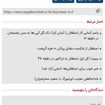
https://www.jaygahevizheh.ir/fa/tiny/news-8106
اخبار مرتبط
یاسر آسانی کار استقلال را آسان کرد/ تک گل آبی ها به مس رفسنجان
در دقیقه ۱۲
استقلال از شکست مقابل پیکان ۱۰ نفره گریخت
ببینید/ گل اول استقلال به تراکتور در دقیقه 67
خبر خوب برای استقلالی‌ها؛ آسانی آزاد شد!
خداحافظی عجیب اورنبورگ با سعید سحرخیزان!
دیدگاه‌تان را بنویسید
نام شما