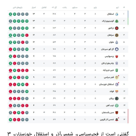
گفتنی است از فجرسپاسی، شمس‌آذر و استقلال خوزستان، 3