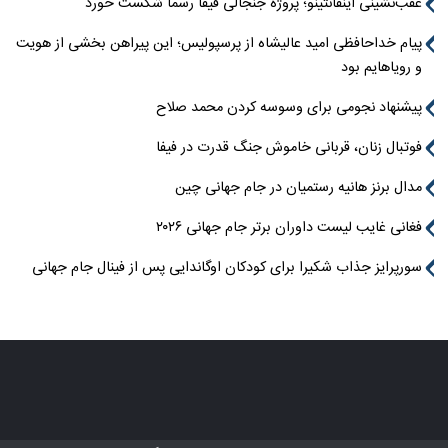
عقب‌نشینی اینفانتینو؛ پروژه جنجالی فیفا رسماً شکست خورد
پیام خداحافظی امید عالیشاه از پرسپولیس؛ این پیراهن بخشی از هویت
و رویاهایم بود
پیشنهاد نجومی برای وسوسه کردن محمد صلاح
فوتبال زنان، قربانی خاموش جنگ قدرت در فیفا
مدال برنز هانیه رستمیان در جام جهانی چین
فغانی غایب لیست داوران برتر جام جهانی ۲۰۲۶
سورپرایز جذاب شکیرا برای کودکان اوگاندایی پس از فینال جام جهانی