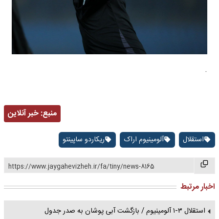
.
منبع:
خبر آنلاین
استقلال
آلومینیوم اراک
ریکاردو ساپینتو
https://www.jaygahevizheh.ir/fa/tiny/news-8165
اخبار مرتبط
استقلال ۳-۱ آلومینیوم / بازگشت آبی پوشان به صدر جدول