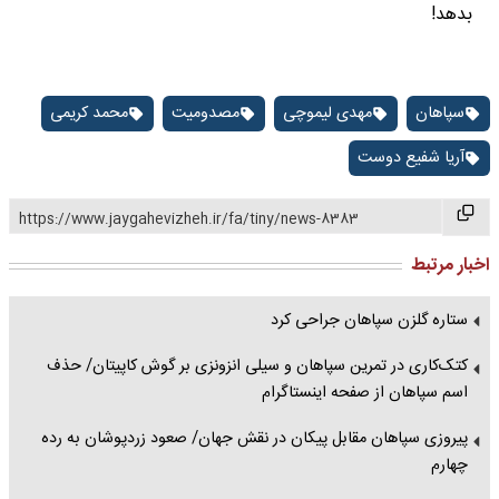
بدهد!
سپاهان
مهدی لیموچی
مصدومیت
محمد کریمی
آریا شفیع دوست
https://www.jaygahevizheh.ir/fa/tiny/news-8383
اخبار مرتبط
ستاره گلزن سپاهان جراحی کرد
کتک‌کاری در تمرین سپاهان و سیلی انزونزی بر گوش کاپیتان/ حذف
اسم سپاهان از صفحه اینستاگرام
پیروزی سپاهان مقابل پیکان در نقش جهان/ صعود زردپوشان به رده
چهارم