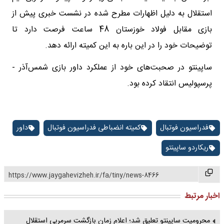
استقلال به دلیل اظهارات مطرح شده در نشست خبری پیش از
بازی مقابل فولاد خوزستان 48 ساعت فرصت دارد تا
توضیحات خود را در این باره به این کمیته ارائه دهد.
ساپینتو در صحبت‌های خود از عملکرد داور بازی شمس‌آذر -
پرسپولیس انتقاد کرده بود.
فدراسیون فوتبال
کمیته انضباطی فدراسیون فوتبال
داور
ریکاردو ساپینتو
https://www.jaygahevizheh.ir/fa/tiny/news-8466
اخبار مرتبط
محرومیت ساپینتو تعلیق شد؛ اعلام زمان بازگشت سرمربی استقلال