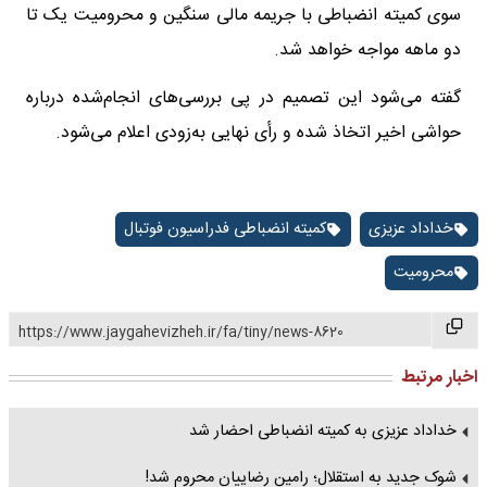
سوی کمیته انضباطی با جریمه مالی سنگین و محرومیت یک تا
دو ماهه مواجه خواهد شد.
گفته می‌شود این تصمیم در پی بررسی‌های انجام‌شده درباره
حواشی اخیر اتخاذ شده و رأی نهایی به‌زودی اعلام می‌شود.
خداداد عزیزی
کمیته انضباطی فدراسیون فوتبال
محرومیت
https://www.jaygahevizheh.ir/fa/tiny/news-8620
اخبار مرتبط
خداداد عزیزی به کمیته انضباطی احضار شد
شوک جدید به استقلال؛ رامین رضاییان محروم شد!