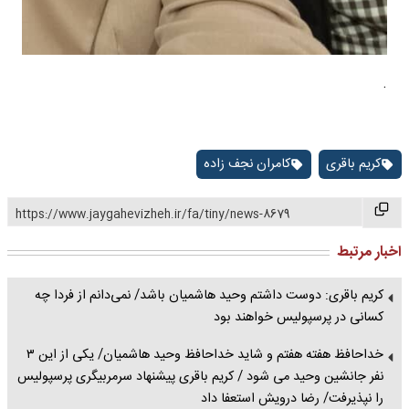
.
کریم باقری
کامران نجف زاده
https://www.jaygahevizheh.ir/fa/tiny/news-8679
اخبار مرتبط
کریم باقری: دوست داشتم وحید هاشمیان باشد/ نمی‌دانم از فردا چه
کسانی در پرسپولیس خواهند بود
خداحافظ هفته هفتم و شاید خداحافظ وحید هاشمیان/ یکی از این ۳
نفر جانشین وحید می شود / کریم باقری پیشنهاد سرمربیگری پرسپولیس
را نپذیرفت/ رضا درویش استعفا داد