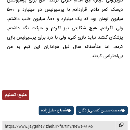
تلویزیونی درباره این اقدام حرفی نزدند؟ من برای پرسپولیس
دیسک کمر دادم. قراردادم با پرسپولیس دو میلیارد و 500
میلیون تومان بود که یک میلیارد و 800 میلیون طلب داشتم،
ولی نگرفتم. هیچ شکایتی نیز نکردم و حرکت نگه داشتم.
پزشکان گفتند نباید بازی کنی، ولی با درد برای پرسپولیس بازی
کردم، اما متأسفانه سال قبل هواداران این تیم به من
بی‌احترامی کردند.
منبع:
تسنیم
محمدحسین کنعانی‌زادگان
شجاع خلیل‌زاده
https://www.jaygahevizheh.ir/fa/tiny/news-8685