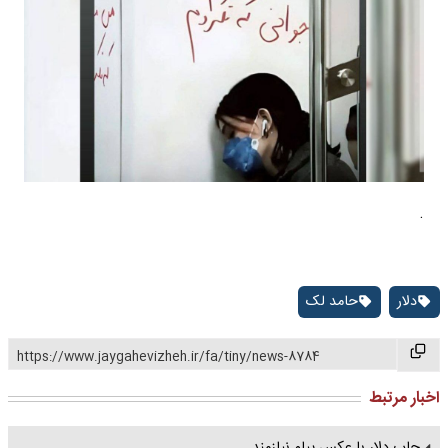
.
دلار
حامد لک
https://www.jaygahevizheh.ir/fa/tiny/news-8784
اخبار مرتبط
چاپ دلار با عکس پیام نیازمند