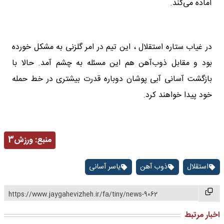
آماده می‌کند.
در غیاب ستاره استقلال ، این تیم در امر گلزنی به مشکل خورده
بود و مقابل ذوب‌آهن هم این مسئله به چشم آمد. حالا با
بازگشت آسانی آبی پوشان دوباره قدرت بیشتری در خط حمله
خود پیدا خواهند کرد.
منبع:
ورزش3
استقلال
ذوب آهن
یاسر آسانی
https://www.jaygahevizheh.ir/fa/tiny/news-9062
اخبار مرتبط