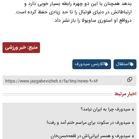
بدهد همچنان با این دو چهره رابطه بسیار خوبی دارد و
ارتباطاتش در دنیای فوتبال را تا حد زیادی حفظ کرده است.
درواقع او استوری ساویولا را باز نشر داد.
منبع:
خبر ورزشی
استقلال
کلارنس سیدورف
https://www.jaygahevizheh.ir/fa/tiny/news-9086
اخبار مرتبط
سیدورف چرا به ایران نیامد؟
سیدورف در سکوت برای مراسم ختم آمد و رفت!
سیدورف و همسر ایرانی‌اش در قلعه‌حسن‌خان