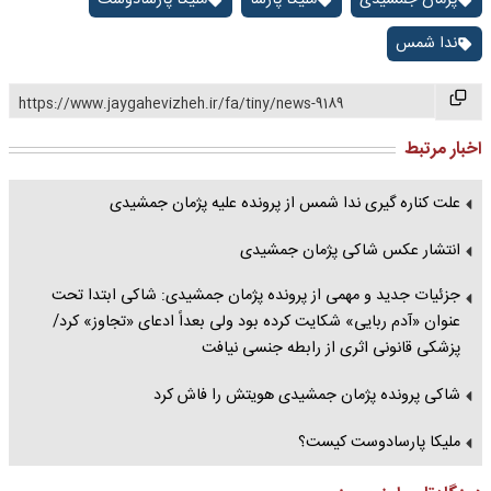
پژمان جمشیدی
ملیکا پارسا
ملیکا پارسادوست
ندا شمس
https://www.jaygahevizheh.ir/fa/tiny/news-9189
اخبار مرتبط
علت کناره گیری ندا شمس از پرونده علیه پژمان جمشیدی
انتشار عکس شاکی پژمان جمشیدی
جزئیات جدید و مهمی از پرونده پژمان جمشیدی: شاکی ابتدا تحت
عنوان «آدم ربایی» شکایت کرده بود ولی بعداً ادعای «تجاوز» کرد/
پزشکی قانونی اثری از رابطه جنسی نیافت
شاکی پرونده پژمان جمشیدی هویتش را فاش کرد
ملیکا پارسادوست کیست؟