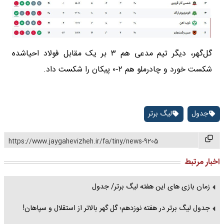
گل‌گهر، دیگر تیم مدعی هم ۳ بر یک مقابل فولاد احیاشده
شکست خورد و چادرملو هم ۲-۰ پیکان را شکست داد.
جدول
لیگ برتر
https://www.jaygahevizheh.ir/fa/tiny/news-9205
اخبار مرتبط
زمان بازی های این هفته لیگ برتر/ جدول
جدول لیگ برتر در هفته نوزدهم؛ گل گهر بالاتر از استقلال و سپاهان!