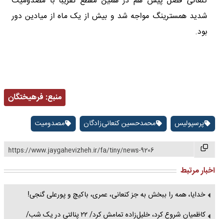
کنعانی فصل پیش هم در همین مقطع تقریبا با مصدومیت
شدید همسترینگ مواجه شد و بیش از یک ماه از میادین دور
بود.
منبع:
فرهیختگان
پرسپولیس
محمدحسین کنعانی‌زادگان
مصدومیت
https://www.jaygahevizheh.ir/fa/tiny/news-9206
اخبار مرتبط
خدایا، همه را ببخش به جز کنعانی، عمری، باکیچ و پورعلی گنجی!
کاظمیان شروع کرد، خلیل‌زاده تمامش کرد/ ۲۲ پنالتی در یک شب/