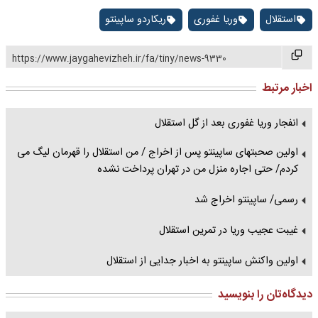
استقلال
وریا غفوری
ریکاردو ساپینتو
https://www.jaygahevizheh.ir/fa/tiny/news-9330
اخبار مرتبط
انفجار وریا غفوری بعد از گل استقلال
اولین صحبتهای ساپینتو پس از اخراج / من استقلال را قهرمان لیگ می
کردم/ حتی اجاره منزل من در تهران پرداخت نشده
رسمی/ ساپینتو اخراج شد
غیبت عجیب وریا در تمرین استقلال
اولین واکنش ساپینتو به اخبار جدایی از استقلال
دیدگاه‌تان را بنویسید