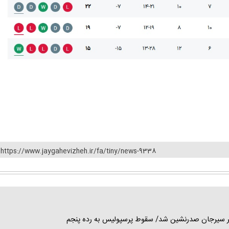
https://www.jaygahevizheh.ir/fa/tiny/news-9338
 گهر سیرجان صدرنشین شد/ سقوط پرسپولیس به رده پنجم