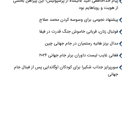
پیام خداحافظی امید عالیشاه از پرسپولیس؛ این پیراهن بخشی
از هویت و رویاهایم بود
پیشنهاد نجومی برای وسوسه کردن محمد صلاح
فوتبال زنان، قربانی خاموش جنگ قدرت در فیفا
مدال برنز هانیه رستمیان در جام جهانی چین
فغانی غایب لیست داوران برتر جام جهانی ۲۰۲۶
سورپرایز جذاب شکیرا برای کودکان اوگاندایی پس از فینال جام
جهانی