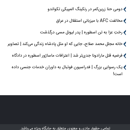
دومی حنا زرین‌کمر در رنکینگ المپیکی تکواندو
مخالفت AFC با میزبانی استقلال در عراق
رختِ عزا به تن اسطوره | پدر لیونل مسی درگذشت
خانه مجلل محمد صلاح، جایی که او مثل پادشاه زندگی می‌کند | تصاویر
فرضیه قتل مارادونا جدی‌تر شد | اعترافات ماساژور اسطوره در دادگاه
یک رسوایی بزرگ | فدراسیون فوتبال به داوران خدمات جنسی داده
است!
تمامی حقوق مادی و معنوی متعلق به
جایگاه ویژه
می‌باشد.