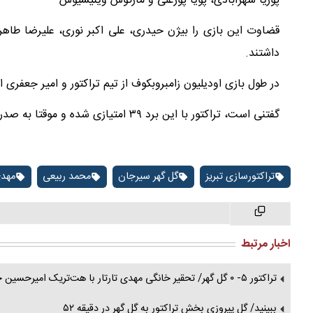
پوریا شهرآبادی، پویا پورعلی و مارکوس وینیسیوس
قضاوت این بازی را بیژن حیدری، علی اکبر نوری، علیرضا طاهر
داشتند.
در طول بازی اودیلیون زامبروبکوف از تیم تراکتور و امیر جعفری ا
گفتنی است، تراکتور با این برد ۳۹ امتیازی شده و موقتا به صدر جدول دست یافت.
تراکتورسازی تبریز
گل گهر سیرجان
محمد ربیعی
مهدی
اخبار مرتبط
تراکتور ۵- ۰ گل گهر/ تحقیر خانگی مهدی تارتار با هت‌تریک امیرحسین حسین‌زاده
ببینید/ گل پیروزی بخش تراکتور به گل گهر در دقیقه ۵۲