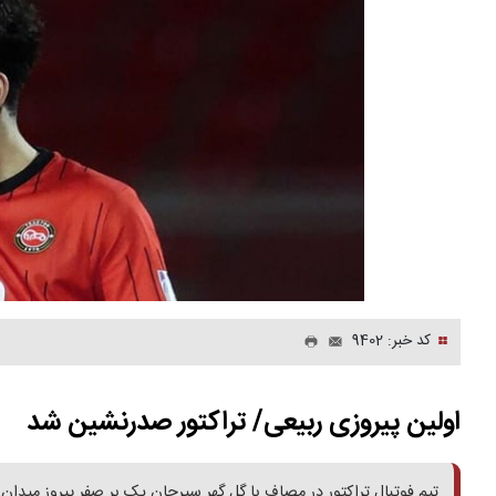
کد خبر: 9402
اولین پیروزی ربیعی/ تراکتور صدرنشین شد
تیم فوتبال تراکتور در مصاف با گل گهر سیرجان یک بر صفر پیروز میدان