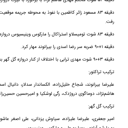
دقیقه ۵۴ شوت محکم مهدی هاشم نژاد با برخورد با تیرک دروازه مهار شد.
دقیقه ۸۳ مسعود زائر کاظمین با نفوذ به محوطه جریمه مو
رفت.
دقیقه ۸۳ شوت تومیسلاو استراکال را مارکوس وینیسیوس دروازه بان گل گهر مهار کرد.
دقیقه ۱+۹٠ ضربه سر رضا اسدی را بیرانوند مهار کرد.
دقیقه ۳+۹٠ شوت مهدی ترابی با اختلاف از کنار دروازه گل گهر به بیرون رفت.
ترکیب تراکتور:
علیرضا بیرانوند، شجاع خلیل‌زاده، الکساندار سدلار، دانیال 
هاشم‌نژاد، دوماگوی دروژدک، رگی لوشکیا و امیرحسین حسین‌زاد
ترکیب گل گهر:
امیر جعفری، علیرضا علیزاده، سیاوش یزدانی، علی اصغر عاشور