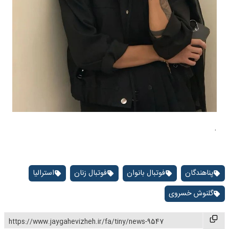
.
پناهندگان
فوتبال بانوان
فوتبال زنان
استرالیا
گلنوش خسروی
https://www.jaygahevizheh.ir/fa/tiny/news-9547