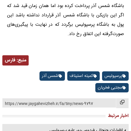
باشگاه شمس آذر پرداخت کرده بود اما همان زمان قید شد که
اگر این بازیکن با باشگاه شمس آذر قرارداد نداشته باشد این
پول به باشگاه پرسپولیس برگردد که در نهایت با پیگیری‌های
صورت‌گرفته این اتفاق رخ داد.
منبع:
فارس
پرسپولیس
کمیته استیناف
شمس آذر
مجتبی فخریان
https://www.jaygahevizheh.ir/fa/tiny/news-9797
اخبار مرتبط
اظهارات جنجالی فردوسی‌پور علیه پرسپولیس