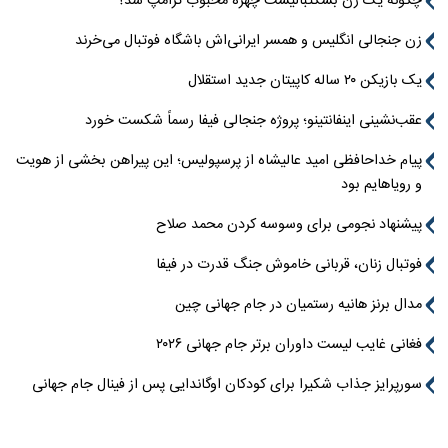
چگونه یک زن بسکتبالیست چهره محبوب ترامپ شد؟
زن جنجالی انگلیس و همسر ایرانی‌اش باشگاه فوتبال می‌خرند
یک بازیکن ۲۰ ساله کاپیتان جدید استقلال
عقب‌نشینی اینفانتینو؛ پروژه جنجالی فیفا رسماً شکست خورد
پیام خداحافظی امید عالیشاه از پرسپولیس؛ این پیراهن بخشی از هویت
و رویاهایم بود
پیشنهاد نجومی برای وسوسه کردن محمد صلاح
فوتبال زنان، قربانی خاموش جنگ قدرت در فیفا
مدال برنز هانیه رستمیان در جام جهانی چین
فغانی غایب لیست داوران برتر جام جهانی ۲۰۲۶
سورپرایز جذاب شکیرا برای کودکان اوگاندایی پس از فینال جام جهانی