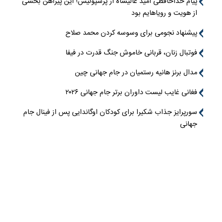
پیام خداحافظی امید عالیشاه از پرسپولیس؛ این پیراهن بخشی
از هویت و رویاهایم بود
پیشنهاد نجومی برای وسوسه کردن محمد صلاح
فوتبال زنان، قربانی خاموش جنگ قدرت در فیفا
مدال برنز هانیه رستمیان در جام جهانی چین
فغانی غایب لیست داوران برتر جام جهانی ۲۰۲۶
سورپرایز جذاب شکیرا برای کودکان اوگاندایی پس از فینال جام
جهانی