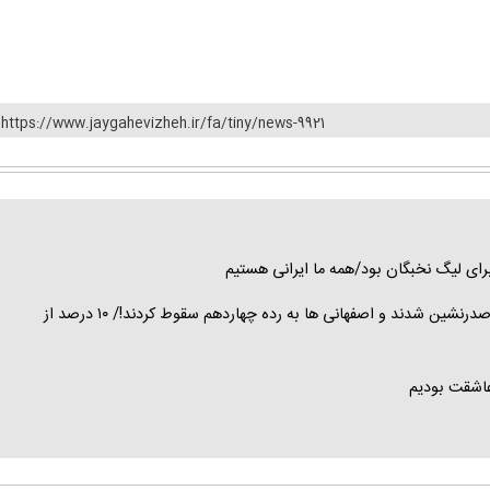
https://www.jaygahevizheh.ir/fa/tiny/news-9921
ای لیگ نخبگان بود/همه ما ایرانی هستیم
شکست خانگی سپاهان در نبرد غول ها مقابل تراکتورسازی/ تبریزی ها صدرنشین شدند و اصفهانی ها به رده چهاردهم سقوط کردند!/ ۱۰ درصد از
 عاشقت بودیم