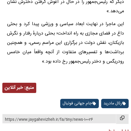
دیگر که رئیس‌جمهور را در حال در آغوش گرفتن دخترش نشان
می‌دهد.»
این ماجرا در نهایت ابعاد سیاسی و ورزشی پیدا کرد و بحثی
داغ در فضای مجازی به راه انداخت؛ بحثی دربارهٔ رفتار و نگرش
بازیکنان، نقش دولت در برگزاری این مراسم رسمی، و همچنین
برداشت‌ها و تفسیرهای متفاوت از آنچه واقعاً میان خامس
رودریگس و دختر رئیس‌جمهور رخ داده بود.»
منبع:
خبر آنلاین
رئال مادرید
جام جهانی فوتبال
https://www.jaygahevizheh.ir/fa/tiny/news-10026