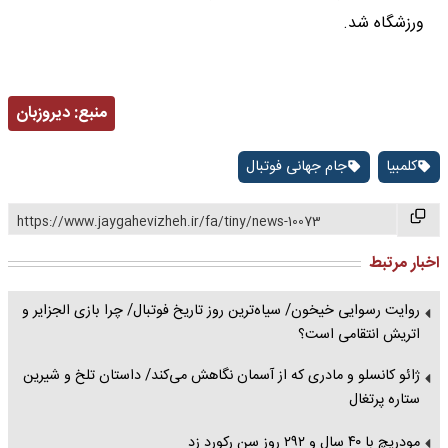
ورزشگاه شد.
منبع:
دیروزبان
کلمبیا
جام جهانی فوتبال
https://www.jaygahevizheh.ir/fa/tiny/news-10073
اخبار مرتبط
روایت رسوایی خیخون/ سیاه‌ترین روز تاریخ فوتبال/ چرا بازی الجزایر و
اتریش انتقامی است؟
ژائو کانسلو و مادری که از آسمان نگاهش می‌کند/ داستان تلخ و شیرین
ستاره پرتغال
مودریچ با ۴۰ سال و ۲۹۲ روز سن رکورد زد