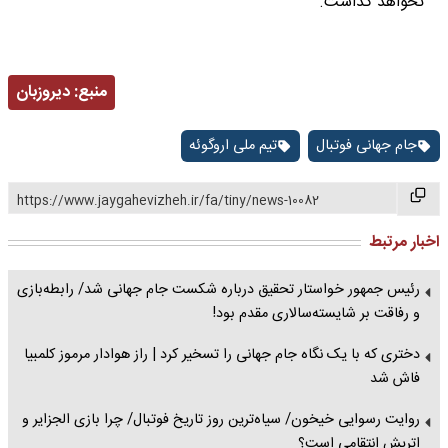
نخواهد گذاشت.
منبع:
دیروزبان
جام جهانی فوتبال
تیم ملی اروگوئه
https://www.jaygahevizheh.ir/fa/tiny/news-10082
اخبار مرتبط
رئیس جمهور خواستار تحقیق درباره شکست جام جهانی شد/ رابطه‌بازی
و رفاقت بر شایسته‌سالاری مقدم بود!
دختری که با یک نگاه جام جهانی را تسخیر کرد | راز هوادار مرموز کلمبیا
فاش شد
روایت رسوایی خیخون/ سیاه‌ترین روز تاریخ فوتبال/ چرا بازی الجزایر و
اتریش انتقامی است؟