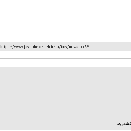
https://www.jaygahevizheh.ir/fa/tiny/news-10084