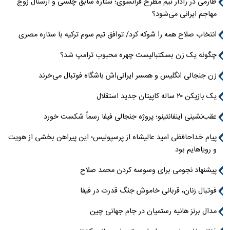
طارمی در رادار تیم مطرح فرانسوی؛ ستاره سابق چلسی و آرسنال زوج
مهاجم ایرانی می‌شود؟
انتخاب صلاح همه را شوکه کرد/ توافق تیم سوم ترکیه با ستاره مصری
چگونه یک زن بسکتبالیست چهره محبوب ترامپ شد؟
زن جنجالی انگلیس و همسر ایرانی‌اش باشگاه فوتبال می‌خرند
یک بازیکن ۲۰ ساله کاپیتان جدید استقلال
عقب‌نشینی اینفانتینو؛ پروژه جنجالی فیفا رسماً شکست خورد
پیام خداحافظی امید عالیشاه از پرسپولیس؛ این پیراهن بخشی از هویت
و رویاهایم بود
پیشنهاد نجومی برای وسوسه کردن محمد صلاح
فوتبال زنان، قربانی خاموش جنگ قدرت در فیفا
مدال برنز هانیه رستمیان در جام جهانی چین