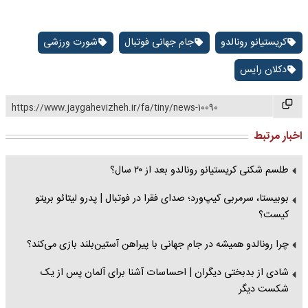
کریستیانو رونالدو
جام جهانی فوتبال
شورت ورزشی
دکلان رایس
https://www.jaygahevizheh.ir/fa/tiny/news-10090
اخبار مرتبط
طلسم شکنی کریستیانو رونالدو بعد از ۲۰ سال؟
بوبیستا، سرمربی کیپ‌ورد؛ صدای فقرا در فوتبال | پدرو لیتائو بریتو
کیست؟
چرا رونالدو همیشه در جام جهانی با پیراهن آستین‌بلند بازی می‌کند؟
شادی از بدبختی دیگران | احساسات آشنا برای آلمان پس از یک
شکست دیگر