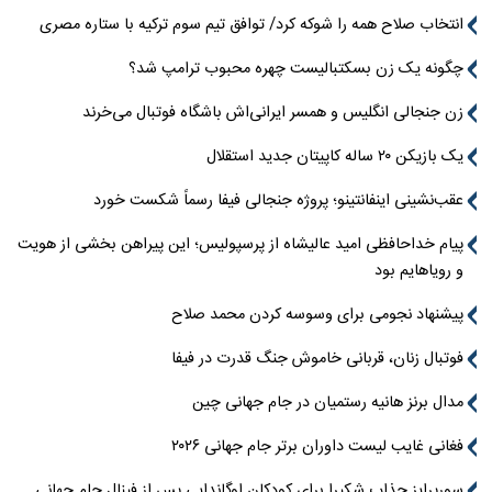
انتخاب صلاح همه را شوکه کرد/ توافق تیم سوم ترکیه با ستاره مصری
چگونه یک زن بسکتبالیست چهره محبوب ترامپ شد؟
زن جنجالی انگلیس و همسر ایرانی‌اش باشگاه فوتبال می‌خرند
یک بازیکن ۲۰ ساله کاپیتان جدید استقلال
عقب‌نشینی اینفانتینو؛ پروژه جنجالی فیفا رسماً شکست خورد
پیام خداحافظی امید عالیشاه از پرسپولیس؛ این پیراهن بخشی از هویت
و رویاهایم بود
پیشنهاد نجومی برای وسوسه کردن محمد صلاح
فوتبال زنان، قربانی خاموش جنگ قدرت در فیفا
مدال برنز هانیه رستمیان در جام جهانی چین
فغانی غایب لیست داوران برتر جام جهانی ۲۰۲۶
سورپرایز جذاب شکیرا برای کودکان اوگاندایی پس از فینال جام جهانی