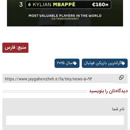
منبع:
فارس
گرانترین بازیکن فوتبال
سال ۲۰۲۵
https://www.jaygahevizheh.ir/fa/tiny/news-5094
دیدگاه‌تان را بنویسید
نام شما