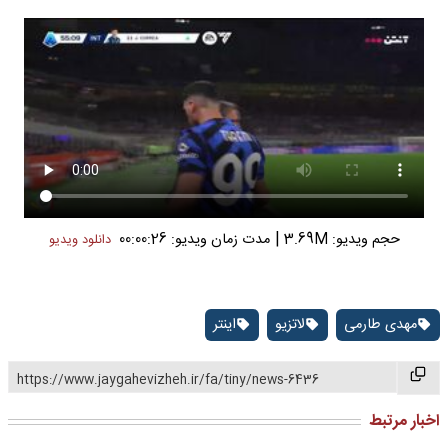
|
حجم ویدیو: 3.69M
مدت زمان ویدیو: 00:00:26
دانلود ویدیو
مهدی طارمی
لاتزیو
اینتر
https://www.jaygahevizheh.ir/fa/tiny/news-6436
اخبار مرتبط