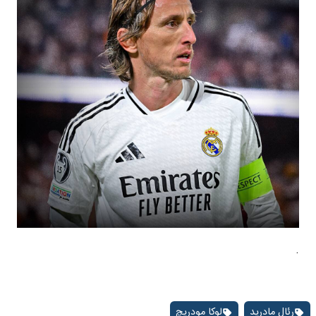
.
رئال مادرید
لوکا مودریچ