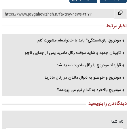
https://www.jaygahevizheh.ir/fa/tiny/news-6472
اخبار مرتبط
مودریچ: بازنشستگی؟ باید با خانواده‌ام مشورت کنم
کاپیتان جدید و شاید موقت رئال مادرید پس از جدایی ناچو
قرارداد مودریچ با رئال مادرید تمدید شد
مودریچ و خوسلو به دنبال ماندن در رئال مادرید
مودریچ بالاخره به کدام تیم می پیوندد؟
دیدگاه‌تان را بنویسید
نام شما