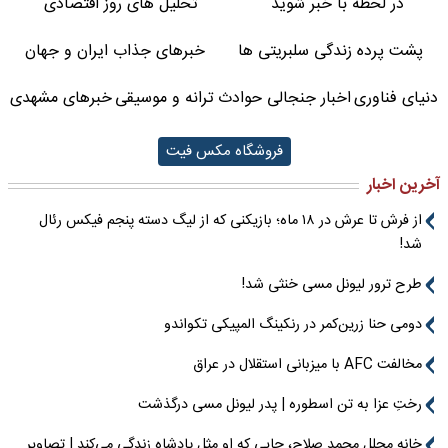
در لحظه با خبر شوید
تحلیل های روز اقتصادی
پشت پرده زندگی سلبریتی ها
خبرهای جذاب ایران و جهان
دنیای فناوری
اخبار جنجالی حوادث
ترانه و موسیقی
خبرهای مشهدی
فروشگاه مکس فیت
آخرین اخبار
از فرش تا عرش در ۱۸ ماه؛ بازیکنی که از لیگ دسته پنجم فیکس رئال
شد!
طرح ترور لیونل مسی خنثی شد!
دومی حنا زرین‌کمر در رنکینگ المپیکی تکواندو
مخالفت AFC با میزبانی استقلال در عراق
رختِ عزا به تن اسطوره | پدر لیونل مسی درگذشت
خانه مجلل محمد صلاح، جایی که او مثل پادشاه زندگی می‌کند | تصاویر