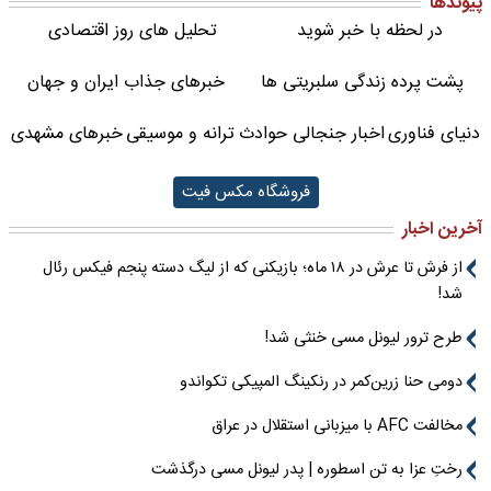
پیوندها
در لحظه با خبر شوید
تحلیل های روز اقتصادی
پشت پرده زندگی سلبریتی ها
خبرهای جذاب ایران و جهان
دنیای فناوری
اخبار جنجالی حوادث
ترانه و موسیقی
خبرهای مشهدی
فروشگاه مکس فیت
آخرین اخبار
از فرش تا عرش در ۱۸ ماه؛ بازیکنی که از لیگ دسته پنجم فیکس رئال
شد!
طرح ترور لیونل مسی خنثی شد!
دومی حنا زرین‌کمر در رنکینگ المپیکی تکواندو
مخالفت AFC با میزبانی استقلال در عراق
رختِ عزا به تن اسطوره | پدر لیونل مسی درگذشت