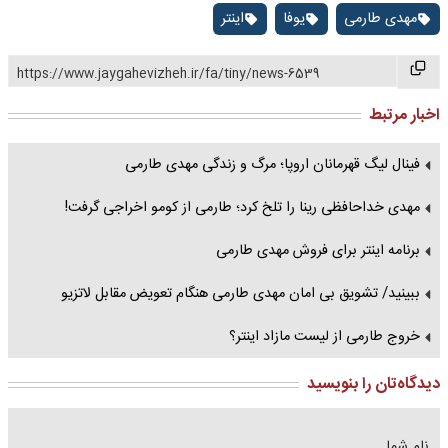
مهدی طارمی
یوفا
اینتر
https://www.jaygahevizheh.ir/fa/tiny/news-6539
اخبار مرتبط
فینال لیگ قهرمانان اروپا؛ مرگ و زندگی مهدی طارمی
مهدی خداحافظی رینا را تلخ کرد؛ طارمی از کومو اخراجی گرفت!
برنامه اینتر برای فروش مهدی طارمی
ببینید/ تشویق بی امان مهدی طارمی هنگام تعویض مقابل لاتزیو
خروج طارمی از لیست مازاد اینتر؟
دیدگاه‌تان را بنویسید
نام شما