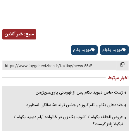
.
منبع:
خبر آنلاین
دیوید بکهام
دیوید بکام
https://www.jaygahevizheh.ir/fa/tiny/news-6604
اخبار مرتبط
ژست خاص دیوید بکام پس از قهرمانی پاری‌سن‌ژرمن
خنده‌های بکام و تام کروز در جشن تولد ۵۰ سالگی اسطوره
عروس ناخلف بکهام / آشوب یک زن در خانواده آرام دیوید بکهام /
نیکولا پلتز کیست؟