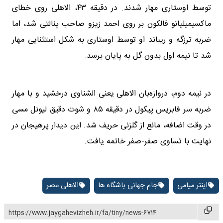
توسط اوستاری مهار شدند. در دقیقه ۴۳، الاهلی روی خطای
ماکسیمیلیانو فالکون بر روی احمد زیزو صاحب پنالتی شد، اما
ضربه ترزگه و ریباند او توسط اوستاری به شکل استثنایی مهار
شد تا نیمه اول بدون گل به پایان برسد.
در نیمه دوم، دروازه‌بان الاهلی یعنی الشناوی درخشید و با مهار
ضربه سر فابریس پیکول در دقیقه ۸۵ و شوت دقیق لیونل مسی
در وقت اضافه، مانع از گلزنی حریف شد. این دیدار پرهیجان در
نهایت با تساوی صفر-صفر خاتمه یافت.
اینتر میامی
جام جهانی باشگاه ها
الاهلی مصر
https://www.jaygahevizheh.ir/fa/tiny/news-6714