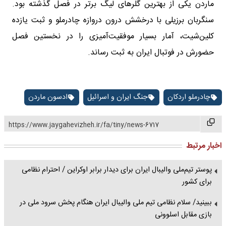
ماردن یکی از بهترین گلرهای لیگ برتر در فصل گذشته بود.
سنگربان برزیلی با درخشش درون دروازه چادرملو و ثبت یازده
کلین‌شیت، آمار بسیار موفقیت‌آمیزی را در نخستین فصل
حضورش در فوتبال ایران به ثبت رساند.
چادرملو اردکان
جنگ ایران و اسرائیل
ادسون ماردن
https://www.jaygahevizheh.ir/fa/tiny/news-6717
اخبار مرتبط
پوستر تیم‌ملی والیبال ایران برای دیدار برابر اوکراین / احترام نظامی
برای کشور
ببینید/ سلام نظامی تیم ملی والیبال ایران هنگام پخش سرود ملی در
بازی مقابل اسلوونی