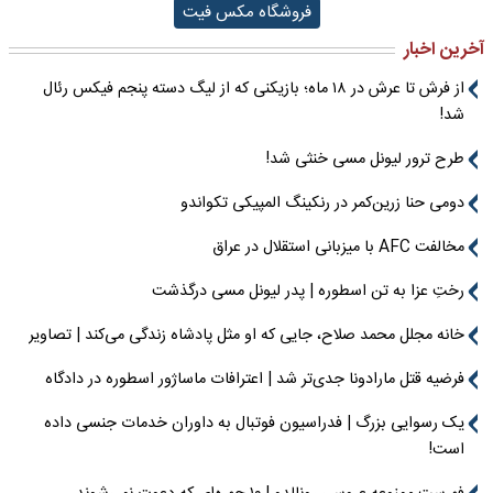
فروشگاه مکس فیت
آخرین اخبار
از فرش تا عرش در ۱۸ ماه؛ بازیکنی که از لیگ دسته پنجم فیکس رئال
شد!
طرح ترور لیونل مسی خنثی شد!
دومی حنا زرین‌کمر در رنکینگ المپیکی تکواندو
مخالفت AFC با میزبانی استقلال در عراق
رختِ عزا به تن اسطوره | پدر لیونل مسی درگذشت
خانه مجلل محمد صلاح، جایی که او مثل پادشاه زندگی می‌کند | تصاویر
فرضیه قتل مارادونا جدی‌تر شد | اعترافات ماساژور اسطوره در دادگاه
یک رسوایی بزرگ | فدراسیون فوتبال به داوران خدمات جنسی داده
است!