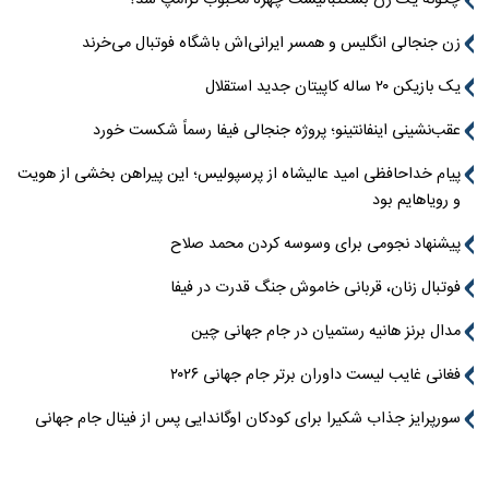
چگونه یک زن بسکتبالیست چهره محبوب ترامپ شد؟
زن جنجالی انگلیس و همسر ایرانی‌اش باشگاه فوتبال می‌خرند
یک بازیکن ۲۰ ساله کاپیتان جدید استقلال
عقب‌نشینی اینفانتینو؛ پروژه جنجالی فیفا رسماً شکست خورد
پیام خداحافظی امید عالیشاه از پرسپولیس؛ این پیراهن بخشی از هویت
و رویاهایم بود
پیشنهاد نجومی برای وسوسه کردن محمد صلاح
فوتبال زنان، قربانی خاموش جنگ قدرت در فیفا
مدال برنز هانیه رستمیان در جام جهانی چین
فغانی غایب لیست داوران برتر جام جهانی ۲۰۲۶
سورپرایز جذاب شکیرا برای کودکان اوگاندایی پس از فینال جام جهانی