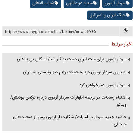
سردار آزمون
سعید عزت‌اللهی
شباب الاهلی
جنگ ایران و اسرائیل
https://www.jaygahevizheh.ir/fa/tiny/news-6795
اخبار مرتبط
سردار آزمون برای ملت ایران دست به کار شد/ اسکان بی پناهان
استوری سردار آزمون درباره حملات رژیم صهیونیستی به ایران
سردار آزمون عذرخواهی کرد
اشتباه رسانه‌ها در ترجمه اظهارات سردار آزمون درباره ترکمن بودنش/
ویدئو
حاشیه جدید سردار در امارات/ شکایت از آزمون پس از صحبت‌های
جنجالی!