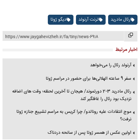
رئال مادرید
ترنت آرنولد
دیگو ژوتا
https://www.jaygahevizheh.ir/fa/tiny/news-6918
اخبار مرتبط
آرنولد رئال را می‌خواهد
سفر 9 ساعته الهلالی‌ها برای حضور در مراسم ژوتا
رئال مادرید 3-2 دورتموند/ هیجان تا آخرین لحظه؛ وقت های اضافه
نزدیک بود رئال را غافلگیر کند
موج انتقادات علیه رونالدو/ چرا کریس به مراسم تشییع جنازه ژوتا
نرفت؟
اولین عکس از همسر ژوتا پس از سانحه دردناک