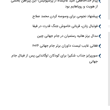
پیام خداحافظی امید عالیشاه از پرسپولیس؛ این پیراهن بخشی
از هویت و رویاهایم بود
پیشنهاد نجومی برای وسوسه کردن محمد صلاح
فوتبال زنان، قربانی خاموش جنگ قدرت در فیفا
مدال برنز هانیه رستمیان در جام جهانی چین
فغانی غایب لیست داوران برتر جام جهانی ۲۰۲۶
سورپرایز جذاب شکیرا برای کودکان اوگاندایی پس از فینال جام
جهانی