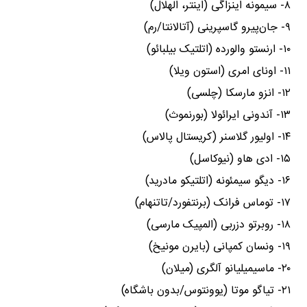
۸- سیمونه اینزاگی (اینتر، الهلال)
۹- جان‌پیرو گاسپرینی (آتالانتا/رم)
۱۰- ارنستو والورده (اتلتیک بیلبائو)
۱۱- اونای امری (استون ویلا)
۱۲- انزو مارسکا (چلسی)
۱۳- آندونی ایرائولا (بورنموث)
۱۴- اولیور گلاسنر (کریستال پالاس)
۱۵- ادی هاو (نیوکاسل)
۱۶- دیگو سیمئونه (اتلتیکو مادرید)
۱۷- توماس فرانک (برنتفورد/تاتنهام)
۱۸- روبرتو دزربی (المپیک مارسی)
۱۹- ونسان کمپانی (بایرن مونیخ)
۲۰- ماسیمیلیانو آلگری (میلان)
۲۱- تیاگو موتا (یوونتوس/بدون باشگاه)