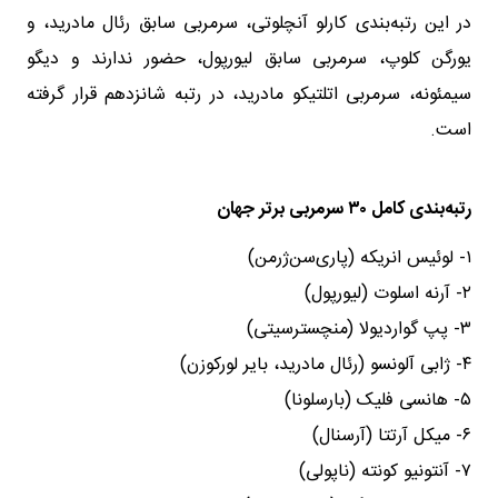
در این رتبه‌بندی کارلو آنچلوتی، سرمربی سابق رئال مادرید، و
یورگن کلوپ، سرمربی سابق لیورپول، حضور ندارند و دیگو
سیمئونه، سرمربی اتلتیکو مادرید، در رتبه شانزدهم قرار گرفته
است.
رتبه‌بندی کامل ۳۰ سرمربی برتر جهان
۱- لوئیس انریکه (پاری‌سن‌ژرمن)
۲- آرنه اسلوت (لیورپول)
۳- پپ گواردیولا (منچسترسیتی)
۴- ژابی آلونسو (رئال مادرید، بایر لورکوزن)
۵- هانسی فلیک (بارسلونا)
۶- میکل آرتتا (آرسنال)
۷- آنتونیو کونته (ناپولی)