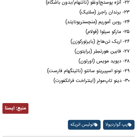
۲۲- آنژه پوستج‌اوغلو (تاتنهام/بدون باشگاه)
۲۳- برندان راجرز (سلتیک)
۲۴- روبن آموریم (منچستریونایتد)
۲۵- مارکو سیلوا (فولام)
۲۶- اریک تن‌هاخ (بایرلورکوزن)
۲۷- فابین هورتسِلِر (برایتون)
۲۸- دیوید مویس (اورتون)
۲۹- نونو اسپیریتو سانتو (ناتینگهام فارست)
۳۰- دینو تاپ‌مولر (اینتراخت فرانکفورت)
منبع:
ايسنا
پپ گواردیولا
لوئیس انریکه