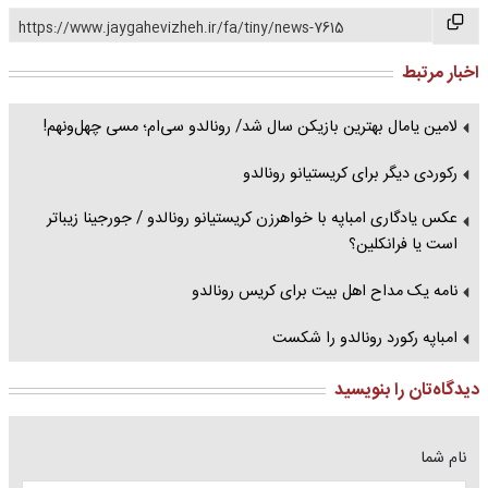
https://www.jaygahevizheh.ir/fa/tiny/news-7615
اخبار مرتبط
لامین یامال بهترین بازیکن سال شد/ رونالدو سی‌ام؛ مسی چهل‌ونهم!
رکوردی دیگر برای کریستیانو رونالدو
عکس یادگاری امباپه با خواهرزن کریستیانو رونالدو / جورجینا زیباتر
است یا فرانکلین؟
نامه یک مداح اهل بیت برای کریس رونالدو
امباپه رکورد رونالدو را شکست
دیدگاه‌تان را بنویسید
نام شما