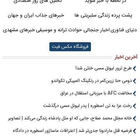
در لحظه با خبر شوید
تحلیل های روز اقتصادی
پشت پرده زندگی سلبریتی ها
خبرهای جذاب ایران و جهان
دنیای فناوری
اخبار جنجالی حوادث
ترانه و موسیقی
خبرهای مشهدی
فروشگاه مکس فیت
آخرین اخبار
طرح ترور لیونل مسی خنثی شد!
دومی حنا زرین‌کمر در رنکینگ المپیکی تکواندو
مخالفت AFC با میزبانی استقلال در عراق
رختِ عزا به تن اسطوره | پدر لیونل مسی درگذشت
خانه مجلل محمد صلاح، جایی که او مثل پادشاه زندگی می‌کند | تصاویر
فرضیه قتل مارادونا جدی‌تر شد | اعترافات ماساژور اسطوره در دادگاه