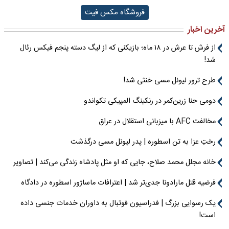
فروشگاه مکس فیت
آخرین اخبار
از فرش تا عرش در ۱۸ ماه؛ بازیکنی که از لیگ دسته پنجم فیکس رئال
شد!
طرح ترور لیونل مسی خنثی شد!
دومی حنا زرین‌کمر در رنکینگ المپیکی تکواندو
مخالفت AFC با میزبانی استقلال در عراق
رختِ عزا به تن اسطوره | پدر لیونل مسی درگذشت
خانه مجلل محمد صلاح، جایی که او مثل پادشاه زندگی می‌کند | تصاویر
فرضیه قتل مارادونا جدی‌تر شد | اعترافات ماساژور اسطوره در دادگاه
یک رسوایی بزرگ | فدراسیون فوتبال به داوران خدمات جنسی داده
است!