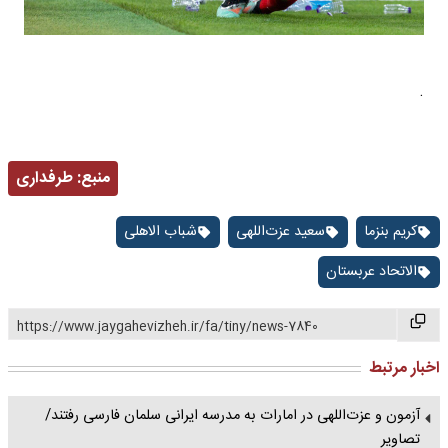
.
منبع:
طرفداری
کریم بنزما
سعید عزت‌اللهی
شباب الاهلی
الاتحاد عربستان
https://www.jaygahevizheh.ir/fa/tiny/news-7840
اخبار مرتبط
آزمون و عزت‌اللهی در امارات به مدرسه ایرانی سلمان فارسی رفتند/
تصاویر