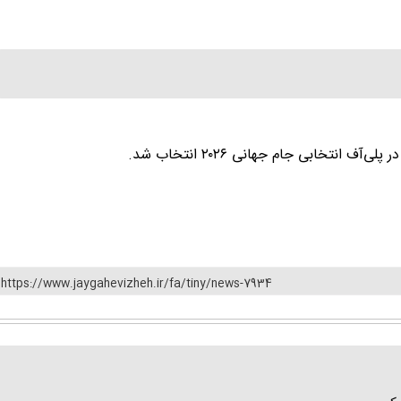
https://www.jaygahevizheh.ir/fa/tiny/news-7934