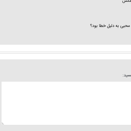
 عکس
محبی به دلیل خطا بود؟
یسید: