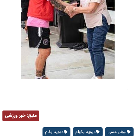
.
منبع:
خبر ورزشی
لیونل مسی
دیوید بکهام
دیوید بکام