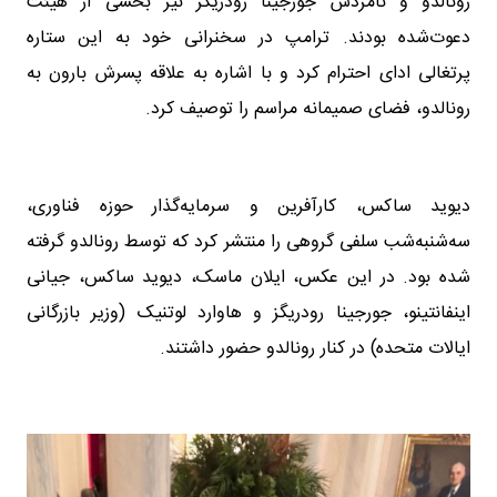
رونالدو و نامزدش جورجینا رودریگز نیز بخشی از هیئت
دعوت‌شده بودند. ترامپ در سخنرانی خود به این ستاره
پرتغالی ادای احترام کرد و با اشاره به علاقه پسرش بارون به
رونالدو، فضای صمیمانه مراسم را توصیف کرد.
دیوید ساکس، کارآفرین و سرمایه‌گذار حوزه فناوری،
سه‌شنبه‌شب سلفی گروهی را منتشر کرد که توسط رونالدو گرفته
شده بود. در این عکس، ایلان ماسک، دیوید ساکس، جیانی
اینفانتینو، جورجینا رودریگز و هاوارد لوتنیک (وزیر بازرگانی
ایالات متحده) در کنار رونالدو حضور داشتند.