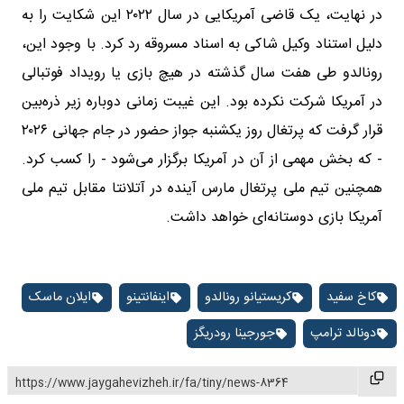
در نهایت، یک قاضی آمریکایی در سال ۲۰۲۲ این شکایت را به
دلیل استناد وکیل شاکی به اسناد مسروقه رد کرد. با وجود این،
رونالدو طی هفت سال گذشته در هیچ بازی یا رویداد فوتبالی
در آمریکا شرکت نکرده بود. این غیبت زمانی دوباره زیر ذره‌بین
قرار گرفت که پرتغال روز یکشنبه جواز حضور در جام جهانی ۲۰۲۶
- که بخش مهمی از آن در آمریکا برگزار می‌شود - را کسب کرد.
همچنین تیم ملی پرتغال مارس آینده در آتلانتا مقابل تیم ملی
آمریکا بازی دوستانه‌ای خواهد داشت.
کاخ سفید
کریستیانو رونالدو
اینفانتینو
ایلان ماسک
دونالد ترامپ
جورجینا رودریگز
https://www.jaygahevizheh.ir/fa/tiny/news-8364