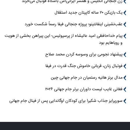
زن جنجالی انگلیس و همسر ایرانی‌اش باشگاه فوتبال می‌خرند
یک بازیکن ۲۰ ساله کاپیتان جدید استقلال
عقب‌نشینی اینفانتینو؛ پروژه جنجالی فیفا رسماً شکست خورد
پیام خداحافظی امید عالیشاه از پرسپولیس؛ این پیراهن بخشی از هویت
و رویاهایم بود
پیشنهاد نجومی برای وسوسه کردن محمد صلاح
فوتبال زنان، قربانی خاموش جنگ قدرت در فیفا
مدال برنز هانیه رستمیان در جام جهانی چین
فغانی غایب لیست داوران برتر جام جهانی ۲۰۲۶
سورپرایز جذاب شکیرا برای کودکان اوگاندایی پس از فینال جام جهانی