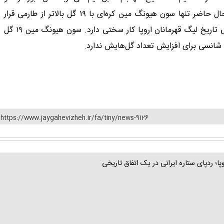
دومین گلزن آسیایی لیگ قهرمانان اروپا محسوب می‌شود. درحال حاضر تنها سون هیونگ مین کره‌ای با ۱۹ گل بالاتر از طارمی قرار
گرفته و ستاره ایرانی برای رسیدن به عنوان بهترین گلزن آسیایی تاریخ لیگ قهرمانان اروپا کار سختی دارد. سون هیونگ مین ۱۹ گل
https://www.jaygahevizheh.ir/fa/tiny/news-9126
 ردپای ستاره ایرانی در یک اتفاق تاریخی