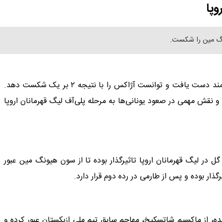
وپا
نگ مین را شکست.
المپیاکوس در هفته هشتم لیگ قهرمانان اروپا به یک برد ارزشمند دست یافت و توانست آژاکس را با نتیجه ۲ بر یک شکست دهد.
و نقش مهمی در صعود یونانی‌ها به مرحله پلی‌آف لیگ قهرمانان اروپا
ارمی با ۱۳ گل، ۱۰ پاس گل و گرفتن ۲ پنالتی تاکنون روی ۲۵ گل در لیگ قهرمانان اروپا تاثیرگذار بوده تا از سون هیونگ مین عبور
مر رسانده، از ماکسیم شاتسکیخ، مهاجم سابق تیم ملی ازبکستان عبور کرده و