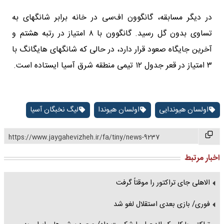
در دیگر مسابقه، گانگوون اف‌سی در خانه برابر شانگهای به
تساوی بدون گل رسید. گانگوون با ۸ امتیاز در رتبه هشتم و
آخرین جایگاه صعود قرار دارد، در حالی که شانگهای هایگانگ با
۳ امتیاز در قعر جدول ۱۲ تیمی منطقه شرق آسیا ایستاده است.
اولسان هیوندایی
اولسان هیوندا
لیگ نخبگان آسیا
https://www.jaygahevizheh.ir/fa/tiny/news-9237
اخبار مرتبط
الاهلی جای تراکتور را موقتاً گرفت
فوری/ بازی بعدی استقلال لغو شد