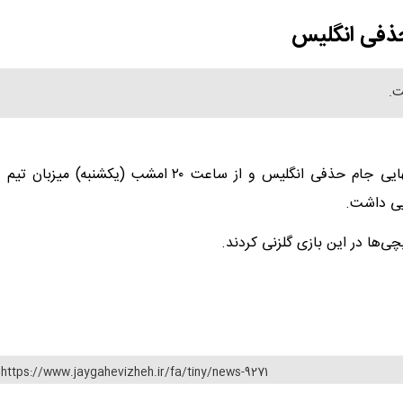
حذفی انگلیس
ت.
تیم فوتبال آرسنال در ادامه رقابت‌های مرحله یک‌شانزدهم نهایی جام حذفی انگلیس و از ساعت ۲۰ امشب (یکشنبه) میزبان تیم
https://www.jaygahevizheh.ir/fa/tiny/news-9271